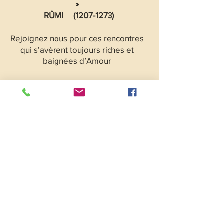
»
RÛMI (1207-1273)
Rejoignez nous pour ces rencontres
qui s’avèrent toujours riches et
baignées d’Amour
LES DATES 2025 :
11 janvier - 08 mars - 17 mai - 13
septembre - 15 novembre
LE LIEU DE RENCONTRE
: Le grand
jardin d’Elisabeth - 84360 - Lauris
LES HORAIRES
: 9h30 à 18h environ